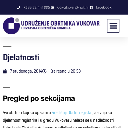
+385 32 441 995
uo.vukovar@hok.hr
facebook
Djelatnosti
7 studenoga, 2014
Kreireano u
20:53
Pregled po sekcijama
Svi obrtnici koji su upisani u
Središnji Obrtni registar
, a svoju su
djelatnost registrirali u gradu Vukovaru nalaze se u nadležnosti