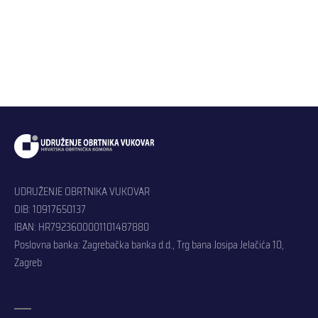
UDRUŽENJE OBRTNIKA VUKOVAR
OIB: 10917650137
IBAN: HR7923600001101487880
Poslovna banka: Zagrebačka banka d.d., Trg bana Josipa Jelačića 10,
Zagreb