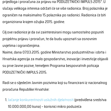
prijedloga i proračuna za prijavu na PODUZETNIČKI IMPULS 2015”. U
slučaju velikoga interesa održati će se više radionica. Broj polaznika je
ograničen na maksimalno 15 polaznika po radionici. Radionica će biti
organizirana krajem ožujka 2015. godine.
Cilj ove radionice je da svi zainteresirani mogu samostalno popuniti
projektnu prijavu i proračun, te da budu upoznati sa osnovnim
uvjetima i ograničenjima.
Naime, dana 07.03.2015. godine Ministarstvo poduzetništva i obrta i
Hrvatska agencija za malo gospodarstvo, inovacije i investicije objavili
su prve Javne pozive, temeljem Programa bespovratnih poticaja
PODUZETNIČKI IMPULS 2015.
Radi se o sljedećim Javnim pozivima koji su financirani iz nacionalnog
proračuna Republike Hrvatske:
Jačanje konkurentnosti uslužnih djelatnosti
(predviđena sredstva
10.000.000,00 kuna) – korisnici mikro poduzeća