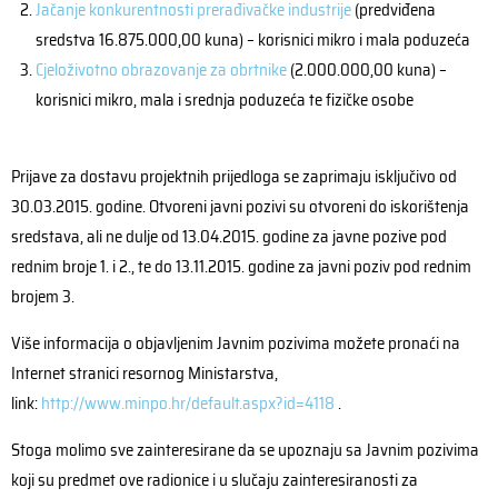
Jačanje konkurentnosti prerađivačke industrije
(predviđena
sredstva 16.875.000,00 kuna) – korisnici mikro i mala poduzeća
Cjeloživotno obrazovanje za obrtnike
(2.000.000,00 kuna) –
korisnici mikro, mala i srednja poduzeća te fizičke osobe
Prijave za dostavu projektnih prijedloga se zaprimaju isključivo od
30.03.2015. godine. Otvoreni javni pozivi su otvoreni do iskorištenja
sredstava, ali ne dulje od 13.04.2015. godine za javne pozive pod
rednim broje 1. i 2., te do 13.11.2015. godine za javni poziv pod rednim
brojem 3.
Više informacija o objavljenim Javnim pozivima možete pronaći na
Internet stranici resornog Ministarstva,
link:
http://www.minpo.hr/default.aspx?id=4118
.
Stoga molimo sve zainteresirane da se upoznaju sa Javnim pozivima
koji su predmet ove radionice i u slučaju zainteresiranosti za