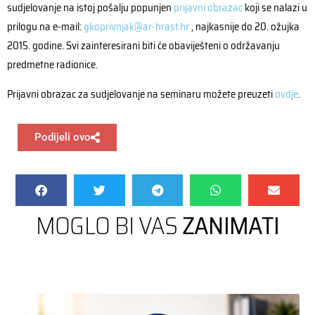
sudjelovanje na istoj pošalju popunjen
prijavni obrazac
koji se nalazi u
prilogu na e-mail:
gkoprivnjak@ar-hrast.hr
, najkasnije do 20. ožujka
2015. godine. Svi zainteresirani biti će obaviješteni o održavanju
predmetne radionice.
Prijavni obrazac za sudjelovanje na seminaru možete preuzeti
ovdje
.
Podijeli ovo
MOGLO BI VAS
ZANIMATI