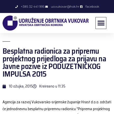
+385 32 441 995
uo.vukovar@hok.hr
facebook
Besplatna radionica za pripremu
projektnog prijedloga za prijavu na
Javne pozive iz PODUZETNIČKOG
IMPULSA 2015
10 ožujka, 2015
Kreireano u
11:35
Agencija za razvoj Vukovarsko-srijemske županije Hrast d.o.o. održati
će jednodnevnu besplatnu pripremnu radionicu ”Priprema projektnog