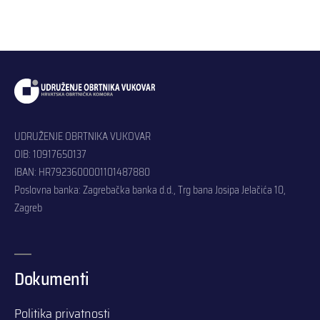
UDRUŽENJE OBRTNIKA VUKOVAR
OIB: 10917650137
IBAN: HR7923600001101487880
Poslovna banka: Zagrebačka banka d.d., Trg bana Josipa Jelačića 10,
Zagreb
Dokumenti
Politika privatnosti