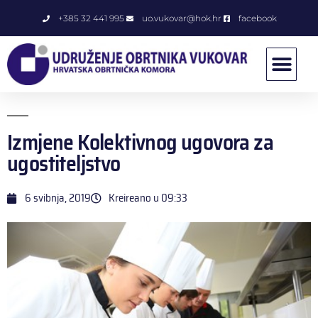
+385 32 441 995
uo.vukovar@hok.hr
facebook
Izmjene Kolektivnog ugovora za
ugostiteljstvo
6 svibnja, 2019
Kreireano u
09:33