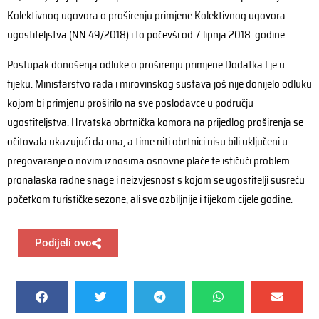
Kolektivnog ugovora o proširenju primjene Kolektivnog ugovora
ugostiteljstva (NN 49/2018) i to počevši od 7. lipnja 2018. godine.
Postupak donošenja odluke o proširenju primjene Dodatka I je u
tijeku. Ministarstvo rada i mirovinskog sustava još nije donijelo odluku
kojom bi primjenu proširilo na sve poslodavce u području
ugostiteljstva. Hrvatska obrtnička komora na prijedlog proširenja se
očitovala ukazujući da ona, a time niti obrtnici nisu bili uključeni u
pregovaranje o novim iznosima osnovne plaće te ističući problem
pronalaska radne snage i neizvjesnost s kojom se ugostitelji susreću
početkom turističke sezone, ali sve ozbiljnije i tijekom cijele godine.
Podijeli ovo