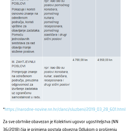
*
https://narodne-novine.nn.hr/clanci/sluzbeni/2019_03_28_601.html
Za sve obrtnike obavezan je Kolektivni ugovor ugostiteljstva (NN
36/2018) čija je primjena postala obvezna Odlukom o proširenju