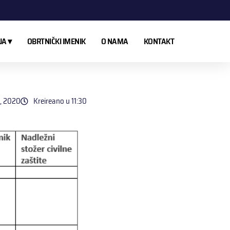
A ▾
OBRTNIČKI IMENIK
O NAMA
KONTAKT
a, 2020
Kreireano u
11:30