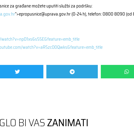
snice za građane možete uputiti službi za podršku:
a.gov.hr
“>epropusnice@uprava.gov.hr (0-24 h), telefon: 0800 8090 (od 8 
/watch?v=npD1xs6s55E&feature=emb_title
outube.com/watch?v=aR5zcO0Qwks&feature=emb_title
GLO BI VAS
ZANIMATI