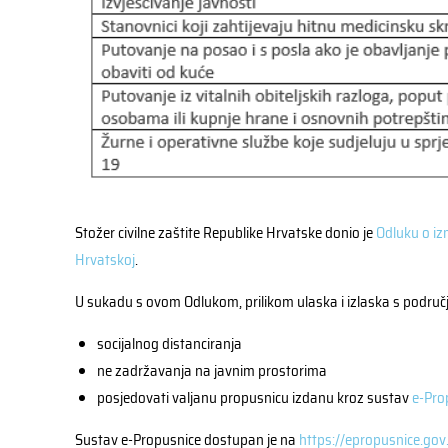
Stožer civilne zaštite Republike Hrvatske donio je
Odluku o iz
Hrvatskoj
.
U sukadu s ovom Odlukom, prilikom ulaska i izlaska s područja
socijalnog distanciranja
ne zadržavanja na javnim prostorima
posjedovati valjanu propusnicu izdanu kroz sustav
e-Pro
Sustav e-Propusnice dostupan je na
https://epropusnice.gov