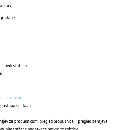
 sustav).
 građane:
jihovih statusa
ku
snice.gov.hr
g pristupa sustavu
ahtjev za propusnicom, pregled propusnica ili pregled zahtjeva
ispunite tražene podatke te potvrdite zahtjev