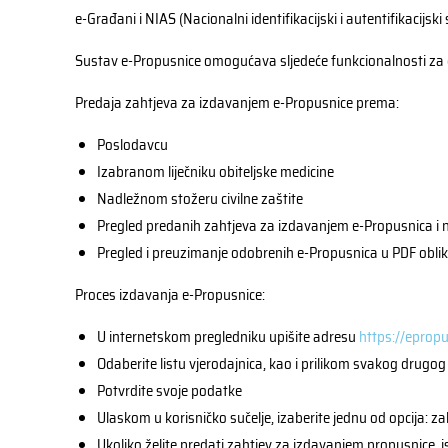
e-Građani i NIAS (Nacionalni identifikacijski i autentifikacijski
Sustav e-Propusnice omogućava sljedeće funkcionalnosti za
Predaja zahtjeva za izdavanjem e-Propusnice prema:
Poslodavcu
Izabranom liječniku obiteljske medicine
Nadležnom stožeru civilne zaštite
Pregled predanih zahtjeva za izdavanjem e-Propusnica i n
Pregled i preuzimanje odobrenih e-Propusnica u PDF obli
Proces izdavanja e-Propusnice:
U internetskom pregledniku upišite adresu
https://epropu
Odaberite listu vjerodajnica, kao i prilikom svakog drugo
Potvrdite svoje podatke
Ulaskom u korisničko sučelje, izaberite jednu od opcija: z
Ukoliko želite predati zahtjev za izdavanjem propusnice, 