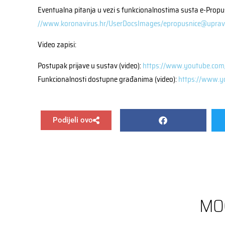
Eventualna pitanja u vezi s funkcionalnostima susta e-Propu
//www.koronavirus.hr/UserDocsImages/epropusnice@uprav
Video zapisi:
Postupak prijave u sustav (video):
https://www.youtube.com
Funkcionalnosti dostupne građanima (video):
https://www.y
Podijeli ovo
MO