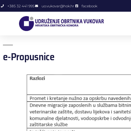
+385 32 441 995
uo.vukovar@hok.hr
facebook
e-Propusnice