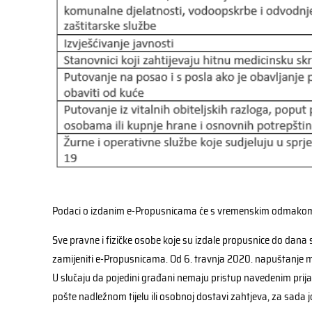
Podaci o izdanim e-Propusnicama će s vremenskim odmakom od
Sve pravne i fizičke osobe koje su izdale propusnice do dana
zamijeniti e-Propusnicama. Od 6. travnja 2020. napuštanje 
U slučaju da pojedini građani nemaju pristup navedenim prij
pošte nadležnom tijelu ili osobnoj dostavi zahtjeva, za sada jo