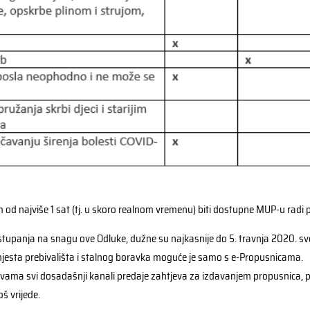
 najviše 1 sat (tj. u skoro realnom vremenu) biti dostupne MUP-u radi p
 stupanja na snagu ove Odluke, dužne su najkasnije do 5. travnja 2020. s
mjesta prebivališta i stalnog boravka moguće je samo s e-Propusnicama.
avama svi dosadašnji kanali predaje zahtjeva za izdavanjem propusnica, p
š vrijede.