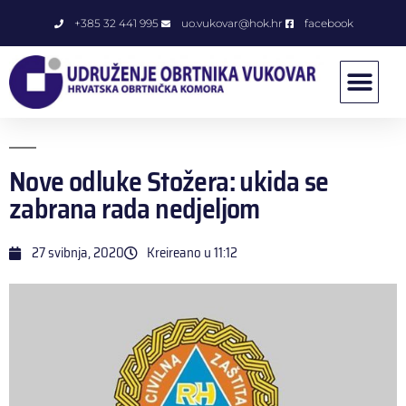
+385 32 441 995
uo.vukovar@hok.hr
facebook
Nove odluke Stožera: ukida se
zabrana rada nedjeljom
27 svibnja, 2020
Kreireano u
11:12