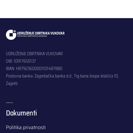
UDRUŽENJE OBRTNIKA VUKOVAR
OIB: 10917650137
IBAN: HR7923600001101487880
Poslovna banka: Zagrebačka banka d.d., Trg bana Josipa Jelačića 10,
Zagreb
Dokumenti
Politika privatnosti