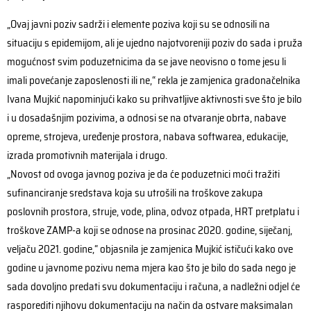
„Ovaj javni poziv sadrži i elemente poziva koji su se odnosili na
situaciju s epidemijom, ali je ujedno najotvoreniji poziv do sada i pruža
mogućnost svim poduzetnicima da se jave neovisno o tome jesu li
imali povećanje zaposlenosti ili ne,“ rekla je zamjenica gradonačelnika
Ivana Mujkić napominjući kako su prihvatljive aktivnosti sve što je bilo
i u dosadašnjim pozivima, a odnosi se na otvaranje obrta, nabave
opreme, strojeva, uređenje prostora, nabava softwarea, edukacije,
izrada promotivnih materijala i drugo.
„Novost od ovoga javnog poziva je da će poduzetnici moći tražiti
sufinanciranje sredstava koja su utrošili na troškove zakupa
poslovnih prostora, struje, vode, plina, odvoz otpada, HRT pretplatu i
troškove ZAMP-a koji se odnose na prosinac 2020. godine, siječanj,
veljaču 2021. godine,“ objasnila je zamjenica Mujkić ističući kako ove
godine u javnome pozivu nema mjera kao što je bilo do sada nego je
sada dovoljno predati svu dokumentaciju i računa, a nadležni odjel će
rasporediti njihovu dokumentaciju na način da ostvare maksimalan