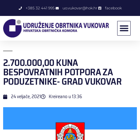
+385 32 441 995
uo.vukovar@hok.hr
facebook
2.700.000,00 KUNA
BESPOVRATNIH POTPORA ZA
PODUZETNIKE- GRAD VUKOVAR
24 veljače, 2021
Kreireano u
13:36