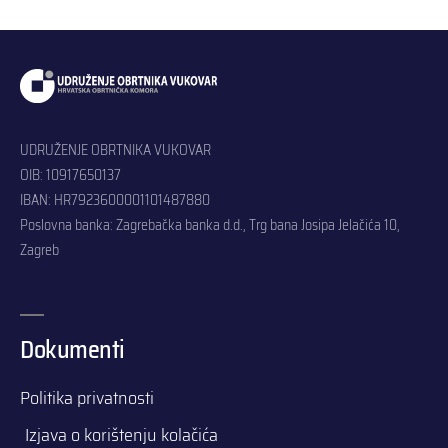
UDRUŽENJE OBRTNIKA VUKOVAR
OIB: 10917650137
IBAN: HR7923600001101487880
Poslovna banka: Zagrebačka banka d.d., Trg bana Josipa Jelačića 10,
Zagreb
Dokumenti
Politika privatnosti
Izjava o korištenju kolačića