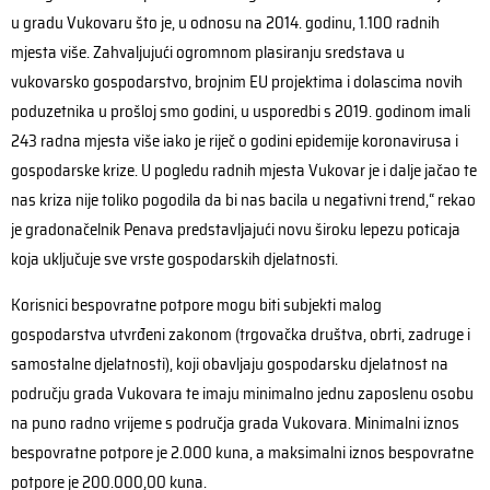
u gradu Vukovaru što je, u odnosu na 2014. godinu, 1.100 radnih
mjesta više. Zahvaljujući ogromnom plasiranju sredstava u
vukovarsko gospodarstvo, brojnim EU projektima i dolascima novih
poduzetnika u prošloj smo godini, u usporedbi s 2019. godinom imali
243 radna mjesta više iako je riječ o godini epidemije koronavirusa i
gospodarske krize. U pogledu radnih mjesta Vukovar je i dalje jačao te
nas kriza nije toliko pogodila da bi nas bacila u negativni trend,“ rekao
je gradonačelnik Penava predstavljajući novu široku lepezu poticaja
koja uključuje sve vrste gospodarskih djelatnosti.
Korisnici bespovratne potpore mogu biti subjekti malog
gospodarstva utvrđeni zakonom (trgovačka društva, obrti, zadruge i
samostalne djelatnosti), koji obavljaju gospodarsku djelatnost na
području grada Vukovara te imaju minimalno jednu zaposlenu osobu
na puno radno vrijeme s područja grada Vukovara. Minimalni iznos
bespovratne potpore je 2.000 kuna, a maksimalni iznos bespovratne
potpore je 200.000,00 kuna.