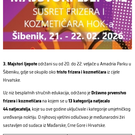
3. Majstori ljepote
održani su od 20. do 22. veljače u Amadria Parku u
Šibeniku, gdje se okupilo oko
tristo frizera i kozmetičara
iz cijele
Hrvatske.
Uz niz besplatnih stručnih edukacija, održano je
Državno prvenstvo
frizera i kozmetičara
na kojem se u
13 kategorija natjecalo
44 natjecatelja
, koje su ove godine uključivale i kategorije umjetničkog
uređivanja noktiju. O njihovoj vještini odlučivao je međunarodni žiri
sastavljen od sudaca iz Mađarske, Crne Gore i Hrvatske.