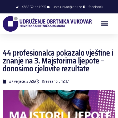
+385 32 441 995
uo.vukovar@hok.hr
facebook
44 profesionalca pokazalo vještine i
znanje na 3. Majstorima ljepote –
donosimo cjelovite rezultate
27 veljače, 2026
Kreireano u
12:17