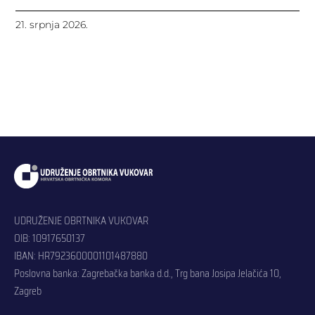
21. srpnja 2026.
UDRUŽENJE OBRTNIKA VUKOVAR
OIB: 10917650137
IBAN: HR7923600001101487880
Poslovna banka: Zagrebačka banka d.d., Trg bana Josipa Jelačića 10,
Zagreb