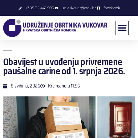
+385 32 441 995
uo.vukovar@hok.hr
facebook
Obavijest u uvođenju privremene
paušalne carine od 1. srpnja 2026.
8 svibnja, 2026
Kreireano u
11:56